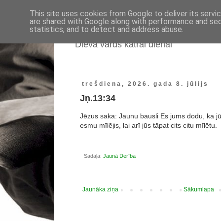
This site uses cookies from Google to deliver its servi
are shared with Google along with performance and secu
statistics, and to detect and address abuse.
Dieva vārds katrai dienai
trešdiena, 2026. gada 8. jūlijs
Jņ.13:34
Jēzus saka: Jaunu bausli Es jums dodu, ka jūs 
esmu mīlējis, lai arī jūs tāpat cits citu mīlētu.
Sadaļa:
Jaunā Derība
Jaunāka ziņa
Sākumlapa