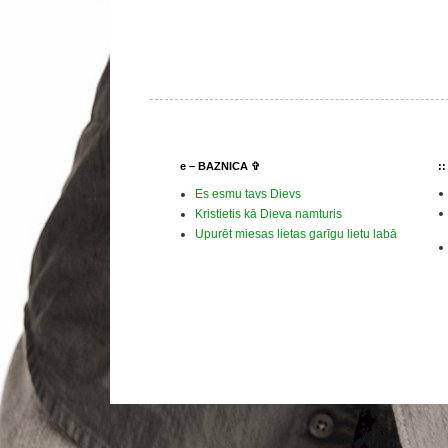
e – BAZNICA ✞
:
Es esmu tavs Dievs
Kristietis kā Dieva namturis
Upurēt miesas lietas garīgu lietu labā