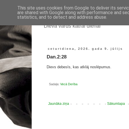
This site uses cookies from Google to deliver its servi
are shared with Google along with performance and secu
statistics, and to detect and address abuse.
Dieva vārds katrai dienai
ceturtdiena, 2026. gada 9. jūlijs
Dan.2:28
Dievs debesīs, kas atklāj noslēpumus.
Sadaļa:
Vecā Derība
Jaunāka ziņa
Sākumlapa