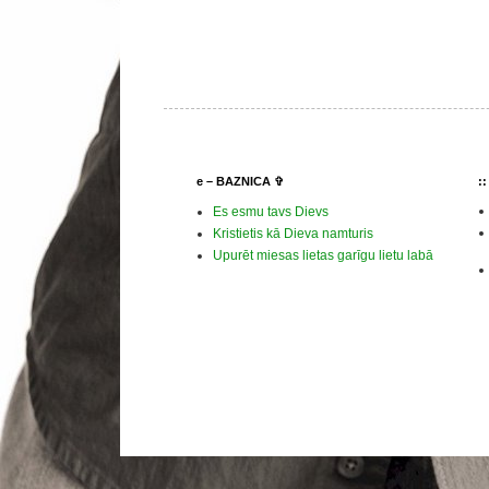
e – BAZNICA ✞
:
Es esmu tavs Dievs
Kristietis kā Dieva namturis
Upurēt miesas lietas garīgu lietu labā