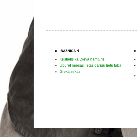
e – BAZNICA ✞
:
Kristietis kā Dieva namturis
Upurēt miesas lietas garīgu lietu labā
Grēka sekas