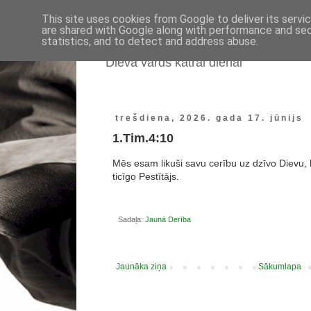
This site uses cookies from Google to deliver its servi
are shared with Google along with performance and secu
statistics, and to detect and address abuse.
Dieva vārds katrai dienai
trešdiena, 2026. gada 17. jūnijs
1.Tim.4:10
Mēs esam likuši savu cerību uz dzīvo Dievu, ka
ticīgo Pestītājs.
Sadaļa:
Jaunā Derība
Jaunāka ziņa
Sākumlapa